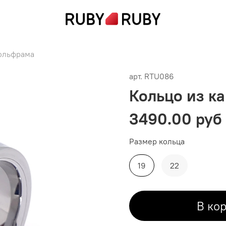
вольфрама
арт.
RTU086
Кольцо из ка
3490.00 руб
Размер кольца
19
22
В ко