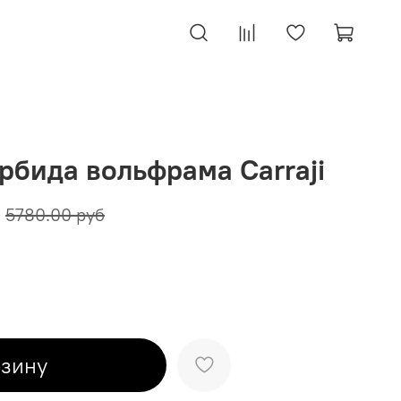
рбида вольфрама Carraji
5780.00 руб
рзину