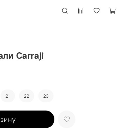
али Carraji
21
22
23
рзину