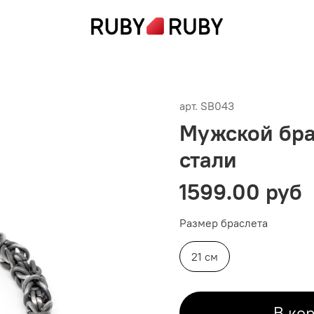
арт.
SB043
Мужской бра
стали
1599.00 руб
Размер браслета
21 см
В ко