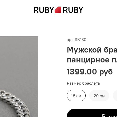
арт.
SB130
Мужской бра
панцирное п
1399.00 руб
Размер браслета
18 см
20 см
В ко