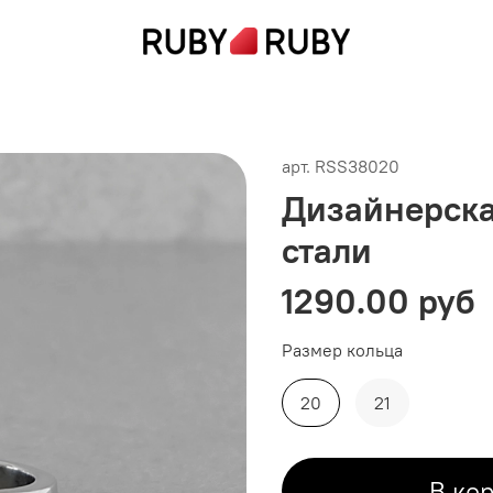
арт.
RSS38020
Дизайнерска
стали
1290.00 руб
Размер кольца
20
21
В ко